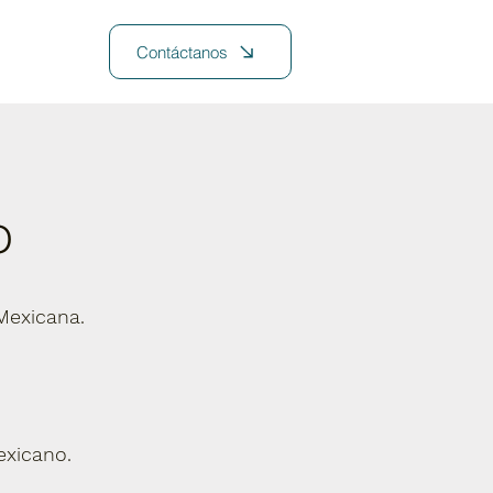
Contáctanos
o
Mexicana.
exicano.